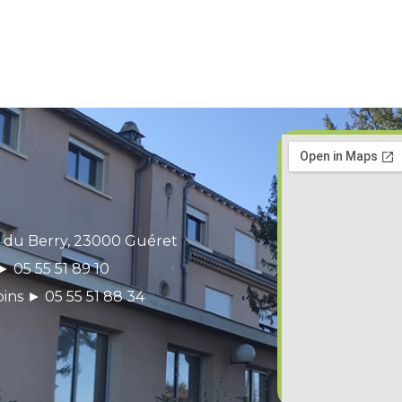
 du Berry, 23000 Guéret
 05 55 51 89 10
oins ► 05 55 51 88 34