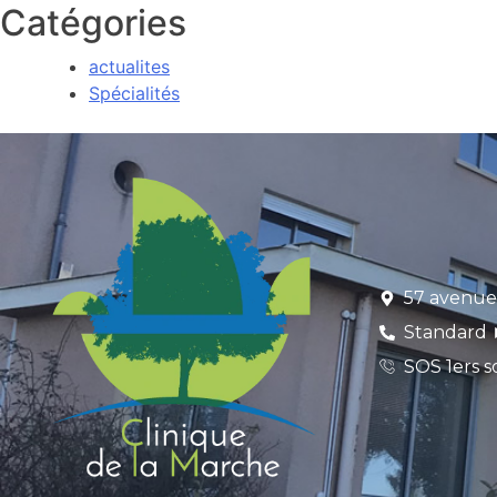
Catégories
actualites
Spécialités
57 avenue
Standard ►
SOS 1ers s